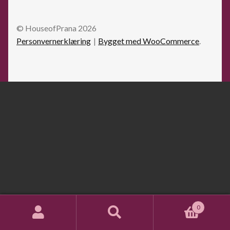
© HouseofPrana 2026
Personvernerklæring
Bygget med WooCommerce
.
0
Søk
Søk