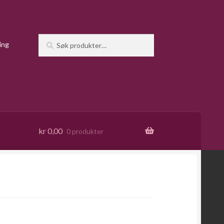
Søk
Søk
ing
etter:
kr
0,00
0 produkter