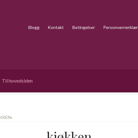
Blogg
Kontakt
Betingelser
Personvernerklær
Til hovedsiden
KKEN»
kjøkken