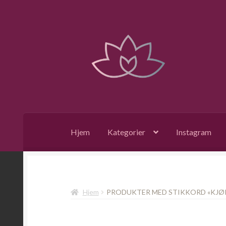
Hopp
Hopp
til
til
navigasjon
innhold
Hjem
Kategorier
Instagram
Hjem
PRODUKTER MED STIKKORD «KJØ