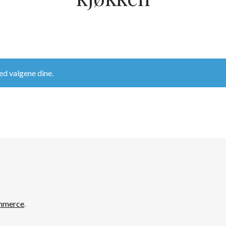
d valgene dine.
mmerce
.