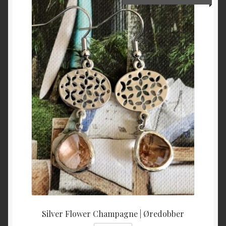
pris
pris
var:
er:
kr 450,00.
kr 200
Silver Flower Champagne | Øredobber