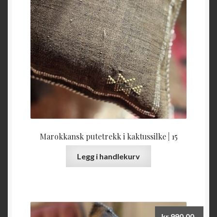
Marokkansk putetrekk i kaktussilke | 15
Legg i handlekurv
kr
990,00