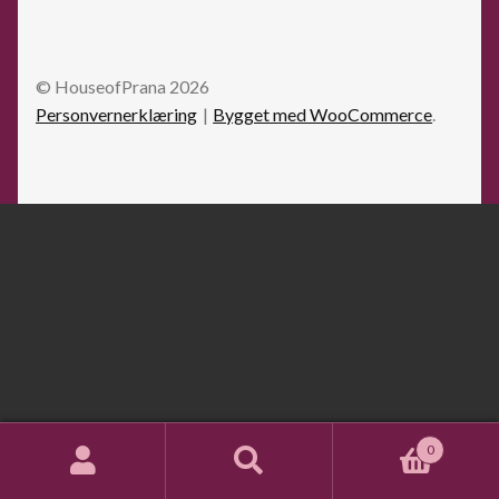
© HouseofPrana 2026
Personvernerklæring
Bygget med WooCommerce
.
0
Søk
Søk