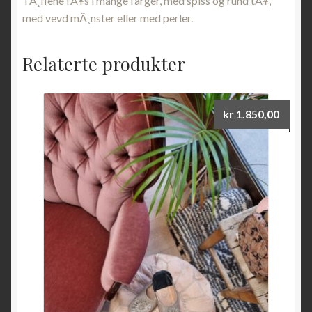
TÃ¸flene fÃ¥s i mange farger, med spiss og rund tÃ¥,
med vevd mÃ¸nster eller med perler.
Relaterte produkter
kr
1.850,00