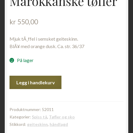
Marokkanske tøfler
kr
550,00
Mjuk tÃ¸ffel i semsket geiteskinn.
BlÃ¥ med orange dusk. Ca. str. 36/37
På lager
Babouche
Legg i handlekurv
Blå
semsket
med
dusk
Produktnummer:
52011
|
Kategorier:
Spiss tå
,
Tøfler og sko
Marokkanske
Stikkord:
geiteskinn
,
håndlagd
tøfler