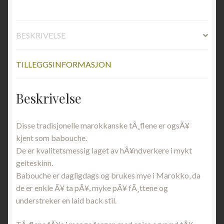
antall
BESKRIVELSE
TILLEGGSINFORMASJON
Beskrivelse
Disse tradisjonelle marokkanske tÃ¸flene er ogsÃ¥
kjent som babouche.
De er kvalitetsmessig laget av hÃ¥ndverkere i mykt
geiteskinn.
Babouche er dagligdags og brukes mye i Marokko, da
de er enkle Ã¥ ta pÃ¥, myke pÃ¥ fÃ¸ttene og
understreker en laid back stil.