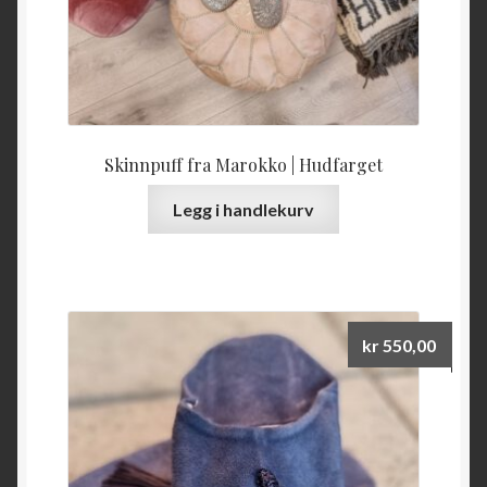
Skinnpuff fra Marokko | Hudfarget
Legg i handlekurv
kr
550,00