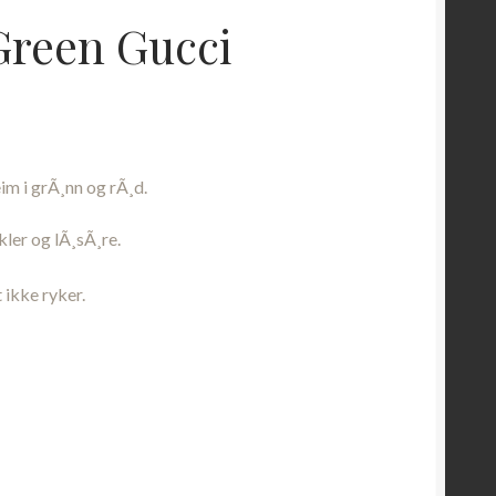
Green Gucci
de
m i grÃ¸nn og rÃ¸d.
.
ler og lÃ¸sÃ¸re.
 ikke ryker.