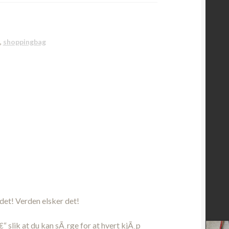
,
shoppingbag
det! Verden elsker det!
“ slik at du kan sÃ¸rge for at hvert kjÃ¸p