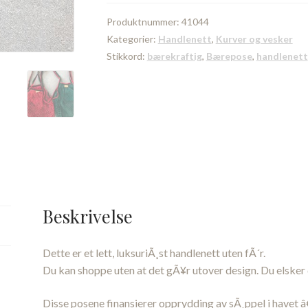
Gucci
antall
Produktnummer:
41044
Kategorier:
Handlenett
,
Kurver og vesker
Stikkord:
bærekraftig
,
Bærepose
,
handlenett
Beskrivelse
Dette er et lett, luksuriÃ¸st handlenett uten fÃ´r.
Du kan shoppe uten at det gÃ¥r utover design. Du elsker 
Disse posene finansierer opprydding av sÃ¸ppel i havet â€