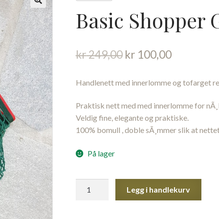
Basic Shopper 
Opprinnelig
Nåværen
kr
249,00
kr
100,00
pris
pris
var:
er:
Handlenett med innerlomme og tofarget rei
kr 249,00.
kr 100,00
Praktisk nett med med innerlomme for nÃ¸k
Veldig fine, elegante og praktiske.
100% bomull , doble sÃ¸mmer slik at nettet
På lager
Basic
Legg i handlekurv
Shopper
Green