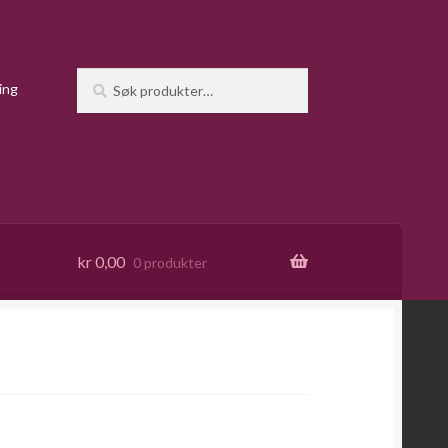
Søk
Søk
ing
etter:
kr
0,00
0 produkter