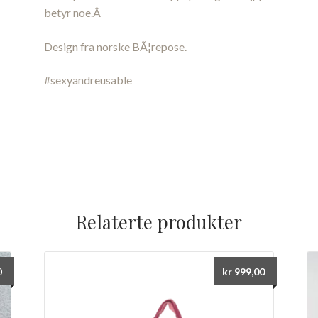
betyr noe.Â
Design fra norske BÃ¦repose.
#sexyandreusable
Relaterte produkter
ig
Nåværende
0
kr
999,00
pris
er: