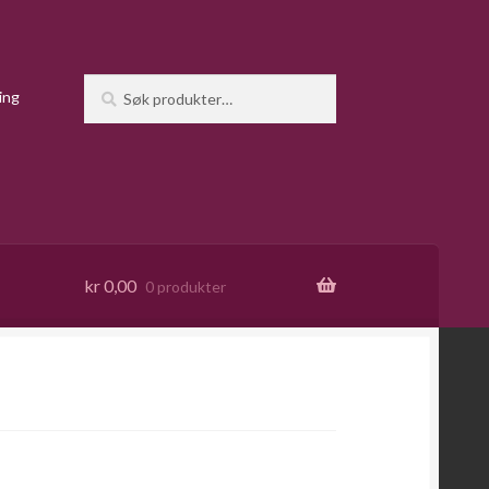
Søk
Søk
ing
etter:
kr
0,00
0 produkter