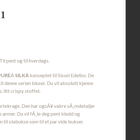
 1
nde
00.
Til pent og til hverdags.
PURE
Â
SILKÂ
konseptet til Sissel Edelbo. De
il denne serien bluser. Du vil absolutt kjenne
litt crispy stoffet.
kjortekrage. Den har ogsÃ¥ vakre sÃ¸mdetaljer
e armer. Du vil fÃ¸le deg pent kledd og
n til olabukse som til et par vide bukser.