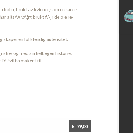
a India, brukt av kvinner, som en saree
har altsÃ¥ vÃ¦rt brukt fÃ¸r de ble re-
 skaper en fullstendig autensitet.
nstre, og med sin helt egen historie.
 DU vil ha makent til!
kr
79,00