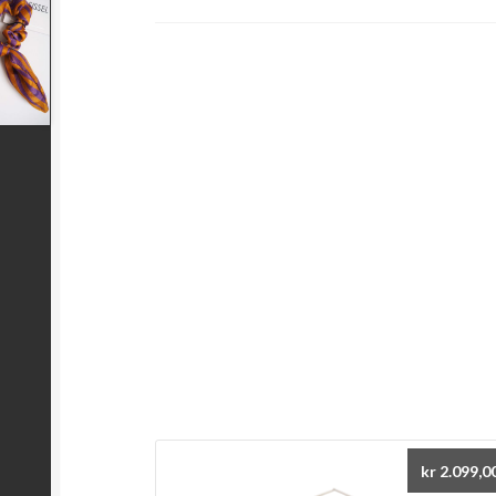
kr
2.099,0