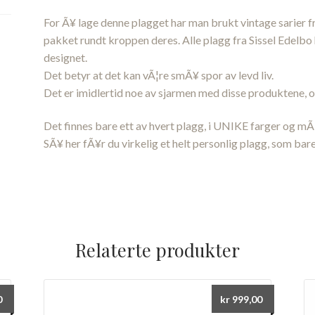
For Ã¥ lage denne plagget har man brukt vintage sarier fr
pakket rundt kroppen deres. Alle plagg fra Sissel Edelbo 
designet.
Det betyr at det kan vÃ¦re smÃ¥ spor av levd liv.
Det er imidlertid noe av sjarmen med disse produktene, og
Det finnes bare ett av hvert plagg, i UNIKE farger og mÃ¸
SÃ¥ her fÃ¥r du virkelig et helt personlig plagg, som bare
Relaterte produkter
0
kr
999,00