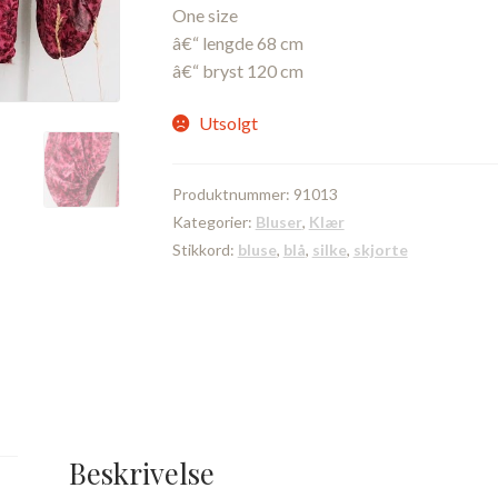
One size
â€“ lengde 68 cm
â€“ bryst 120 cm
Utsolgt
Produktnummer:
91013
Kategorier:
Bluser
,
Klær
Stikkord:
bluse
,
blå
,
silke
,
skjorte
Beskrivelse