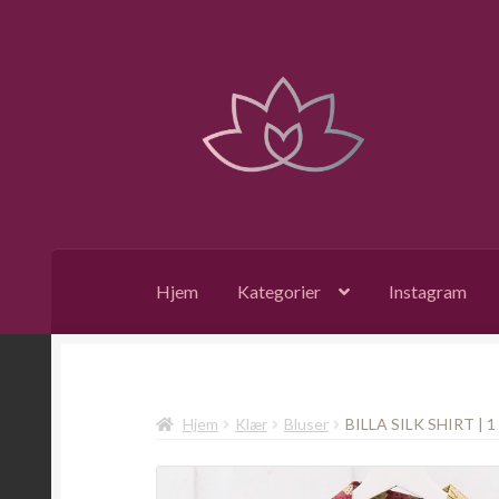
Hopp
Hopp
til
til
navigasjon
innhold
Hjem
Kategorier
Instagram
Hjem
Klær
Bluser
BILLA SILK SHIRT | 1