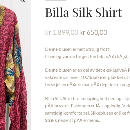
Billa Silk Shirt |
Opprinnelig
Nåvære
kr
1.899,00
kr
650,00
pris
pris
var:
er:
Denne blusen er helt utrolig flott!
kr 1.899,00.
kr 650,
I lune og varme farger. Perfekt nÃ¥ i hÃ¸st. 
Denne blusen er en del av det eksklusiveÂ
vakreste sariene i 100% silke er plukket ut t
forskjellen nÃ¥r du har pÃ¥ deg dette tunge, 
Billa Silk Shirt har knepping helt ned og s
pÃ¥ brystet. Fasongen er lÃ¸s og ledig. Vid
samtidig komfortabel. Silkeblusen er like fi
Strikk nederst pÃ¥ ermene..