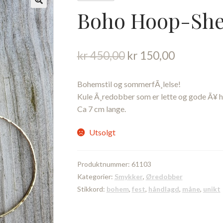
Boho Hoop-She
Opprinnelig
Nåværen
kr
450,00
kr
150,00
pris
pris
var:
er:
Bohemstil og sommerfÃ¸lelse!
kr 450,00.
kr 150,00
Kule Ã¸redobber som er lette og gode Ã¥ ha
Ca 7 cm lange.
Utsolgt
Produktnummer:
61103
Kategorier:
Smykker
,
Øredobber
Stikkord:
bohem
,
fest
,
håndlagd
,
måne
,
unikt