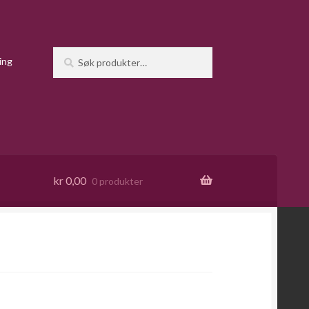
Søk
Søk
ing
etter:
kr
0,00
0 produkter