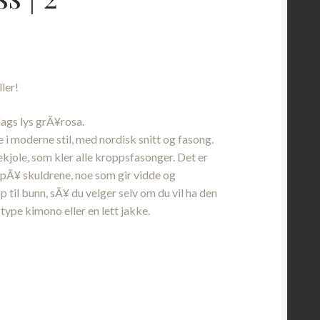
ler!
lags lys grÃ¥rosa.
e i moderne stil, med nordisk snitt og fasong.
ekjole, som kler alle kroppsfasonger. Det er
 pÃ¥ skuldrene, noe som gir vidde og
p til bunn, sÃ¥ du velger selv om du vil ha den
 type kimono eller en lett jakke.