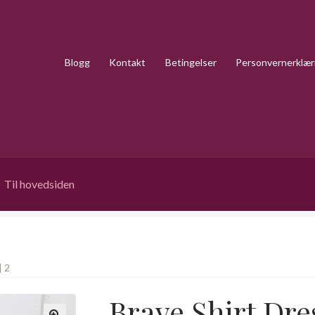
Blogg
Kontakt
Betingelser
Personvernerklær
Til hovedsiden
 2
Brave Shirt Dres