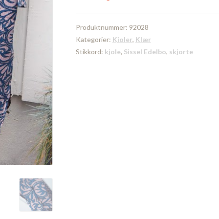
Produktnummer:
92028
Kategorier:
Kjoler
,
Klær
Stikkord:
kjole
,
Sissel Edelbo
,
skjorte