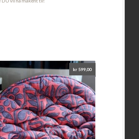
 DU vil ha makent til!
kr
599,00