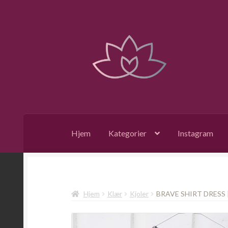
Hopp
Hopp
til
til
navigasjon
innhold
Hjem
Kategorier
Instagram
Hjem
Klær
Kjoler
BRAVE SHIRT DRESS |