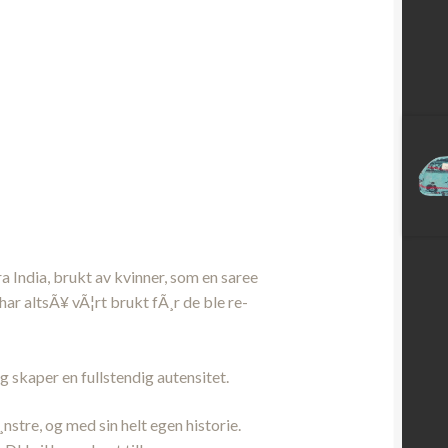
a India, brukt av kvinner, som en saree
har altsÃ¥ vÃ¦rt brukt fÃ¸r de ble re-
 skaper en fullstendig autensitet.
nstre, og med sin helt egen historie.