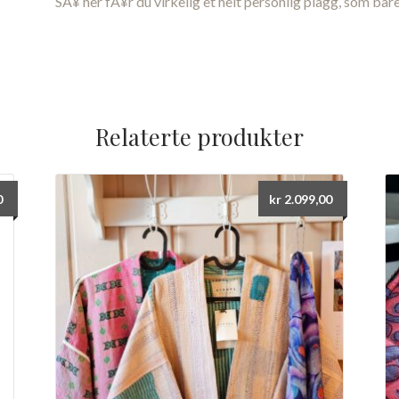
SÃ¥ her fÃ¥r du virkelig et helt personlig plagg, som bare
Relaterte produkter
0
kr
2.099,00