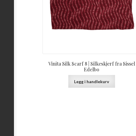
Vinita Silk Scarf 8 | Silkeskjerf fra Sissel
Edelbo
Legg i handlekurv