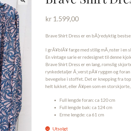
kr
1.599,00
Brave Shirt Dress er en bÃ¦redyktig bestsel
I grÃ¥blÃ¥ farge med stilig mÃ¸nster i en s
En vintage sarie er redesignet til denne kjol
Brave Shirt Dress er en lang, romslig skjort
rynkedetaljer Ã¸verst pÃ¥ ryggen og foran
bevegelse i stoffet. Det er knepping fra top
helt lukket, eller Ã¥pen som en storskjorte,
Full lengde foran: ca 120 cm
Full lengde bak: ca 124 cm
Erme lengde: ca 61 cm
Utsolgt