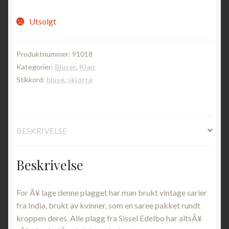
Utsolgt
Produktnummer:
91018
Kategorier:
Bluser
,
Klær
Stikkord:
bluse
,
skjorte
BESKRIVELSE
Beskrivelse
For Ã¥ lage denne plagget har man brukt vintage sarier
fra India, brukt av kvinner, som en saree pakket rundt
kroppen deres. Alle plagg fra Sissel Edelbo har altsÃ¥