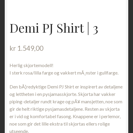
Demi PJ Shirt | 3
kr
1.549,00
Herlig skjortemodell!
I sterk rosa/lilla farge og vakkert mÃ¸nster i gullfarge.
Den bÃ¦redyktige Demi PJ Shirt er inspirert av detaljene
og lettheten i en pysjamasskjorte. Skjorta har vakker
piping-detaljer rundt krage og pÃ¥ mansjetten, noe som
gir de helt riktige pysjamasdetaljene. Resten av skjorta
er i vid og komfortabel fasong. Knappene er i perlemor,
noe som gir det lille ekstra til skjortas ellers rolige
utseende.