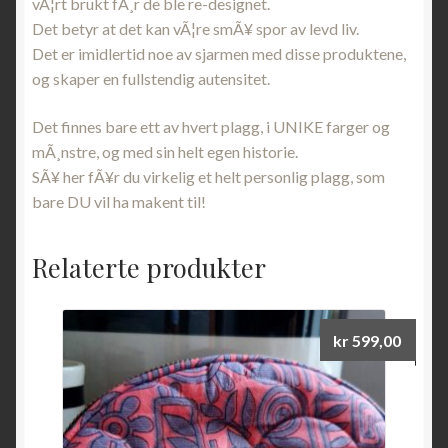
vÃ¦rt brukt fÃ¸r de ble re-designet.
Det betyr at det kan vÃ¦re smÃ¥ spor av levd liv.
Det er imidlertid noe av sjarmen med disse produktene,
og skaper en fullstendig autensitet.
Det finnes bare ett av hvert plagg, i UNIKE farger og
mÃ¸nstre, og med sin helt egen historie.
SÃ¥ her fÃ¥r du virkelig et helt personlig plagg, som
bare DU vil ha makent til!
Relaterte produkter
kr
599,00