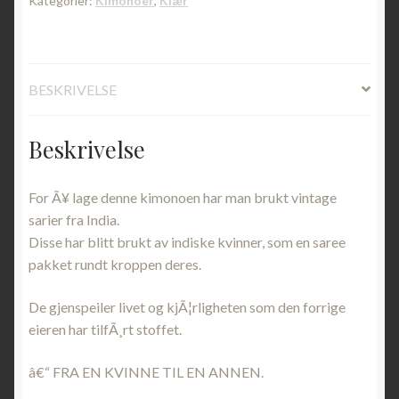
Kategorier:
Kimonoer
,
Klær
BESKRIVELSE
Beskrivelse
For Ã¥ lage denne kimonoen har man brukt vintage
sarier fra India.
Disse har blitt brukt av indiske kvinner, som en saree
pakket rundt kroppen deres.
De gjenspeiler livet og kjÃ¦rligheten som den forrige
eieren har tilfÃ¸rt stoffet.
â€“ FRA EN KVINNE TIL EN ANNEN.