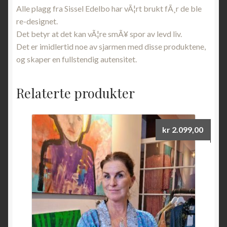
Alle plagg fra Sissel Edelbo har vÃ¦rt brukt fÃ¸r de ble
re-designet.
Det betyr at det kan vÃ¦re smÃ¥ spor av levd liv.
Det er imidlertid noe av sjarmen med disse produktene,
og skaper en fullstendig autensitet.
Relaterte produkter
kr
2.099,00