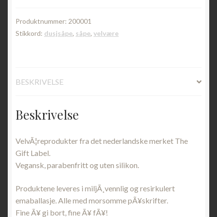
this
day
Produktnummer:
200001
antall
Stikkord:
dusjsåpe
,
såpe
,
velvære
BESKRIVELSE
Beskrivelse
VelvÃ¦reprodukter fra det nederlandske merket The
Gift Label.
Vegansk, parabenfritt og uten silikon.
Produktene leveres i miljÃ¸vennlig og resirkulert
emaballasje. Alle med morsomme pÃ¥skrifter.
Fine Ã¥ gi bort, fine Ã¥ fÃ¥!