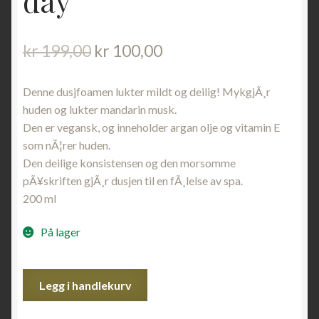
day
Opprinnelig
Nåværende
kr
199,00
kr
100,00
pris
pris
var:
er:
Denne dusjfoamen lukter mildt og deilig! MykgjÃ¸r
kr 199,00.
kr 100,00.
huden og lukter mandarin musk.
Den er vegansk, og inneholder argan olje og vitamin E
som nÃ¦rer huden.
Den deilige konsistensen og den morsomme
pÃ¥skriften gjÃ¸r dusjen til en fÃ¸lelse av spa.
200 ml
På lager
Dusjfoam
Legg i handlekurv
|
Rock