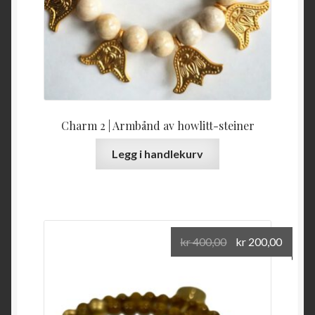
Charm 2 | Armbånd av howlitt-steiner
Legg i handlekurv
Opprinnelig
Nåvæ
kr
400,00
kr
200,00
pris
pris
var:
er:
kr 400,00.
kr 200