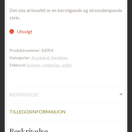
Det sies at howlitt er en beroligende og stressdempende
stein.
Utsolgt
Produktnummer:
63054
Kategorier:
Armbånd
,
Smykker
Stikkord:
bohem
,
symboler
,
unikt
BESKRIVELSE
TILLEGGSINFORMASJON
Beskrivelse