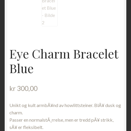
Eye Charm Bracelet
Blue
kr
300,00
Unikt og kult armbÃ¥nd av howlittsteiner. BlÃ¥ dusk og
charm.
Passer en normalstÃ¸rrelse, men er tredd pÃ¥ strikk,
sÃ¥ er fleksibelt.