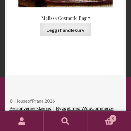
Melissa Cosmetic Bag 7
Legg i handlekurv
© HouseofPrana 2026
Personvernerklæring
Bygget med WooCommerce
.
0
Søk
Søk