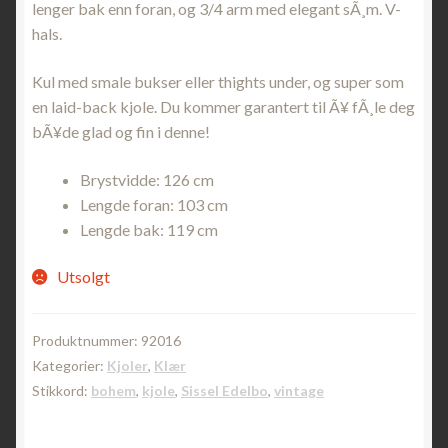
lenger bak enn foran, og 3/4 arm med elegant sÃ¸m. V-
hals.
Kul med smale bukser eller thights under, og super som
en laid-back kjole. Du kommer garantert til Ã¥ fÃ¸le deg
bÃ¥de glad og fin i denne!
Brystvidde: 126 cm
Lengde foran: 103 cm
Lengde bak: 119 cm
Utsolgt
Produktnummer:
92016
Kategorier:
Kjoler
,
Klær
Stikkord:
bohem
,
kjole
,
Sissel Edelbo
,
vintage