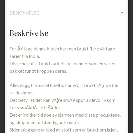
BESKRIVELSE
Beskrivelse
For Ã¥ lage denne kjolen har man brukt flere vintage
sarier fra India.
Disse har blitt brukt av indiske kvinner, som en saree
pakket rundt kroppen deres.
Alle plagg fra Sissel Edelbo har vÃ¦rt brukt fÃ¸r de ble
re-designet.
Det betyr at det kan vÃ¦re smÃ¥ spor av levd liv som
f.eks smÃ¥ lÃ¸se trÃ¥der.
Det er imidlertid noe av sjarmen med disse produktene,
og skaper en fullstendig autensitet.
Siden plaggene er lagd av stoff som er brukt om igjen,