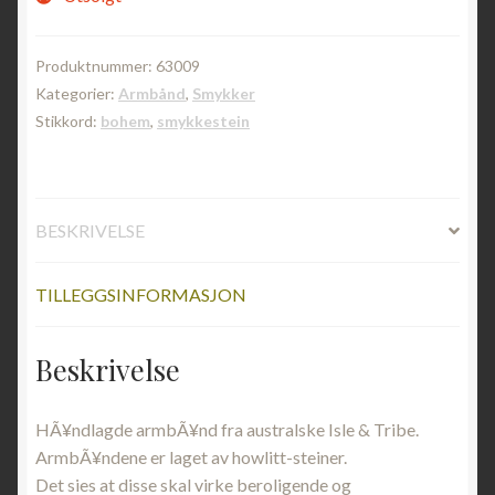
Produktnummer:
63009
Kategorier:
Armbånd
,
Smykker
Stikkord:
bohem
,
smykkestein
BESKRIVELSE
TILLEGGSINFORMASJON
Beskrivelse
HÃ¥ndlagde armbÃ¥nd fra australske Isle & Tribe.
ArmbÃ¥ndene er laget av howlitt-steiner.
Det sies at disse skal virke beroligende og