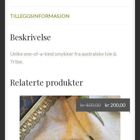
TILLEGGSINFORMASJON
Beskrivelse
Unike one-of-a-kind smykker fra australske Isle &
Tribe.
Relaterte produkter
Opprinnelig
Nåvæ
kr
400,00
kr
200,00
pris
pris
var:
er:
kr 400,00.
kr 200