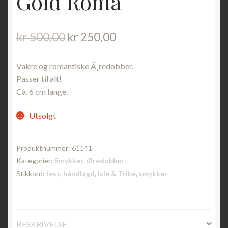
Gold Roma
Opprinnelig
Nåværende
kr
500,00
kr
250,00
pris
pris
var:
er:
Vakre og romantiske Ã¸redobber.
kr 500,00.
kr 250,00.
Passer til alt!
Ca. 6 cm lange.
Utsolgt
Produktnummer:
61141
Kategorier:
Smykker
,
Øredobber
Stikkord:
fest
,
håndlagd
,
Isle & Tribe
,
smykker
BESKRIVELSE