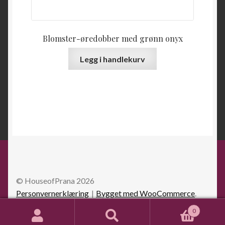
Blomster-øredobber med grønn onyx
Legg i handlekurv
© HouseofPrana 2026
Personvernerklæring
Bygget med WooCommerce
.
0
Søk
Søk