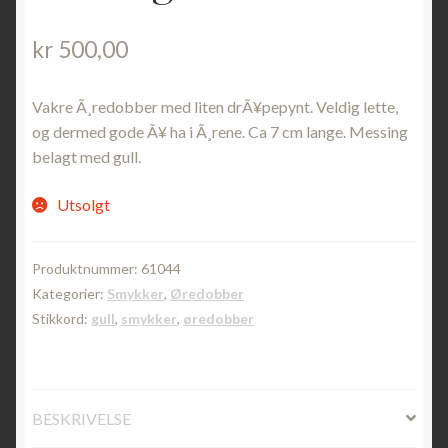
kr
500,00
Vakre Ã¸redobber med liten drÃ¥pepynt. Veldig lette,
og dermed gode Ã¥ ha i Ã¸rene. Ca 7 cm lange. Messing
belagt med gull.
Utsolgt
Produktnummer:
61044
Kategorier:
Smykker
,
Øredobber
Stikkord:
gull
,
smykker
,
øredobber
BESKRIVELSE