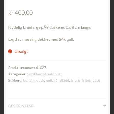
kr
400,00
Nydelig brunfarge pÃ¥ duskene. Ca. 8 cm lange.
Lagd av messing dekket med 24k gull.
Utsolgt
Produktnummer:
61027
Kategorier:
Smykker
,
Øredobber
Stikkord:
bohem
,
dusk
,
gull
,
håndlagd
,
Isle & Tribe
,
lette
BESKRIVELSE