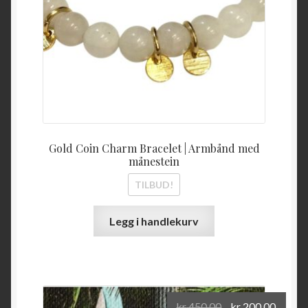
Gold Coin Charm Bracelet | Armbånd med
månestein
TILBUD!
Legg i handlekurv
Opprinnelig
Nåvæ
kr
450,00
kr
200,00