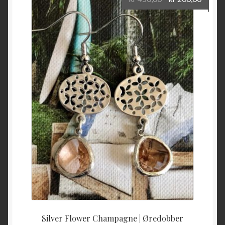
pris
pris
var:
er:
kr 450,00.
kr 200
Silver Flower Champagne | Øredobber