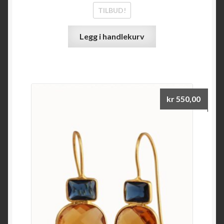
TILBUD!
Legg i handlekurv
kr
550,00