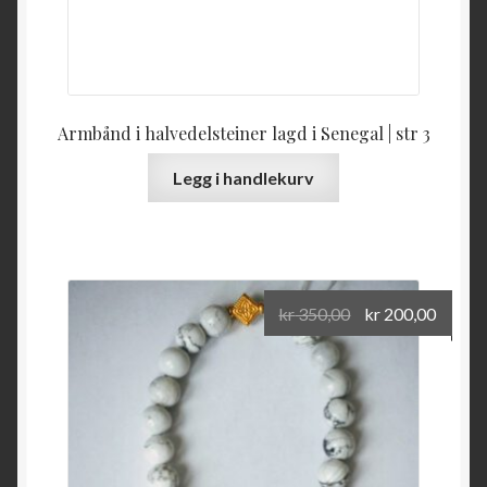
Armbånd i halvedelsteiner lagd i Senegal | str 3
Legg i handlekurv
Opprinnelig
Nåvæ
kr
350,00
kr
200,00
pris
pris
var:
er:
kr 350,00.
kr 200