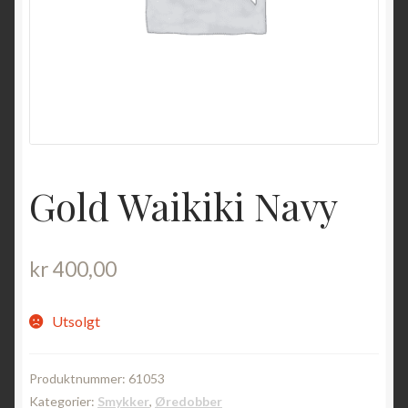
Gold Waikiki Navy
kr
400,00
Utsolgt
Produktnummer:
61053
Kategorier:
Smykker
,
Øredobber