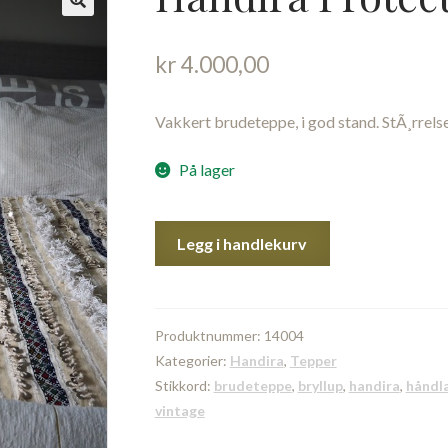
kr
4.000,00
Vakkert brudeteppe, i god stand. StÃ¸rrels
På lager
Handira
Legg i handlekurv
Protection
antall
Produktnummer:
14004
Kategorier:
Handira
,
Tepper
Stikkord:
brudeteppe
,
bryllup
,
handira
,
håndl
vintage