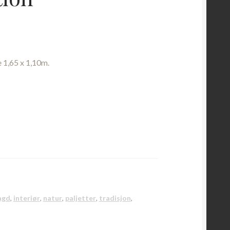
e 1,65 x 1,10m.
agd
,
interiør
,
natur
,
paljetter
,
tradisjon
,