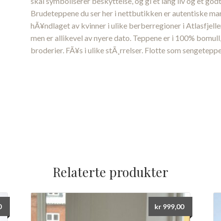
skal symboliserer beskyttelse, og gi et lang liv og et god
Brudeteppene du ser her i nettbutikken er autentiske m
hÃ¥ndlaget av kvinner i ulike berberregioner i Atlasfjell
men er allikevel av nyere dato. Teppene er i 100% bomull
broderier. FÃ¥s i ulike stÃ¸rrelser. Flotte som sengetepper
Relaterte produkter
0
kr
999,00