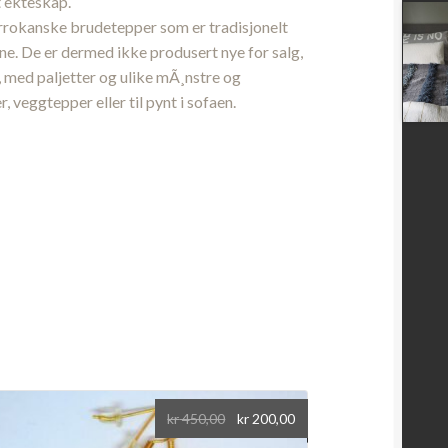
t ekteskap.
arrokanske brudetepper som er tradisjonelt
ene. De er dermed ikke produsert nye for salg,
, med paljetter og ulike mÃ¸nstre og
, veggtepper eller til pynt i sofaen.
Opprinnelig
Nåværende
kr
450,00
kr
200,00
pris
pris