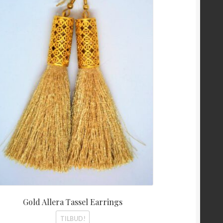
var:
er:
kr 450,00.
kr 200,00.
Gold Allera Tassel Earrings
TILBUD!