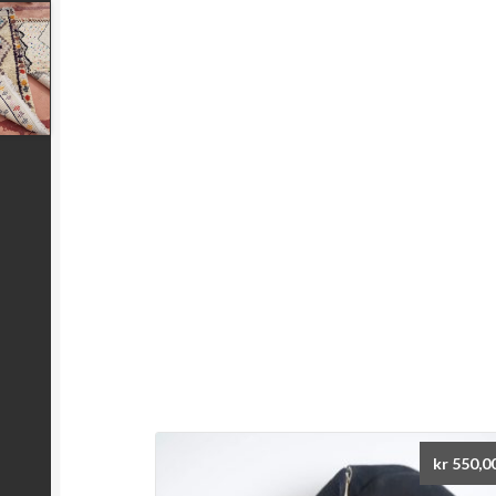
kr
550,0