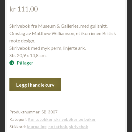
kr
111,00
Skrivebok fra Museum & Galleries, med gullsnitt.
Omslag av Matthew Williamson, et ikon innen Britisk
mote design.
Skrivebok med myk perm, linjerte ark.
Str. 20,9 x 14,8 cm.
På lager
"Hummingbirds"
Legg i handlekurv
Deluxe
Notebook
antall
Produktnummer:
SB-3007
Kategori:
Kortstokker, skrivebøker og bøker
Stikkord:
journaling
,
notatbok
,
skrivebok