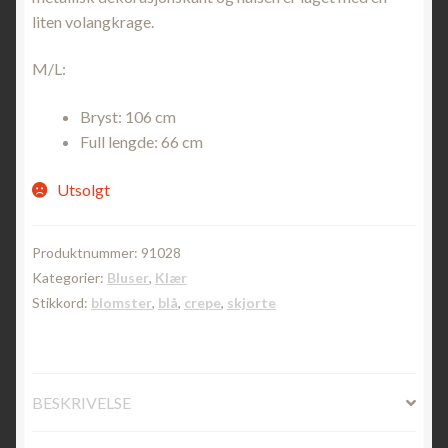
liten volangkrage.
M/L:
Bryst: 106 cm
Full lengde: 66 cm
Utsolgt
Produktnummer:
91028
Kategorier:
Bluser
,
Klær
Stikkord:
blomster
,
blå
,
crepe
,
skjorte
BESKRIVELSE