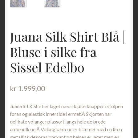
Juana Silk Shirt Blå |
Bluse i silke fra
Sissel Edelbo
kr
1.999,00
Juana SILK Shirt er laget med skjulte knapper i stolpen
foran og elastisk innerside i ermet.Â Skjorten har
delikate volanger plassert langs hele de brede
ermehullene.Â Volangkantene er trimmet med en liten
metallisk dekorasjonskant og halsen er laget med en