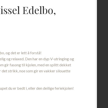
issel Edelbo,
nde
o, og det er lett å forstå!
00.
lig og relaxed. Den har en dyp V-utringing og
 gir fasong til kjolen, med en splitt dekket
r det strikk, noe som gir en vakker silouette
et du er bedt i, eller den deilige feriekjolen!