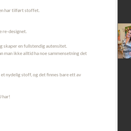
 har tilført stoffet.
e re-designet.
 skaper en fullstendig autensitet.
kan man ikke alltid ha noe sammensetning det
et nydelig stoff, og det finnes bare ett av
U har!