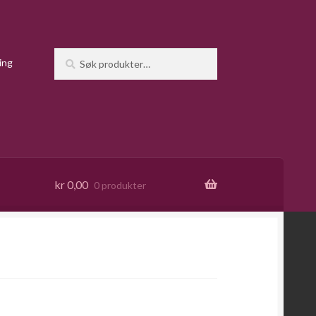
Søk
Søk
ing
etter:
kr
0,00
0 produkter