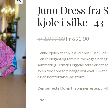
Juno Dress fra S
kjole i silke | 43
Opprinnelig
Nåvære
kr
1.999,00
kr
690,00
pris
pris
var:
er:
Denne kjolen er en klassiker hos Sissel Edelb
kr 1.999,00.
kr 690,
Den er elegant og feminin, men også behage
sommerfugl-ermer. Leggene foran er det som
av en fold som som henge løst over. I livet e
og en komfortabel passform.
Den perfekte kjolen til sommerfesten, bryllup
S/M: