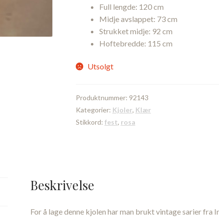
Full lengde: 120 cm
Midje avslappet: 73 cm
Strukket midje: 92 cm
Hoftebredde: 115 cm
Utsolgt
Produktnummer:
92143
Kategorier:
Kjoler
,
Klær
Stikkord:
fest
,
rosa
Beskrivelse
For å lage denne kjolen har man brukt vintage sarier fra I