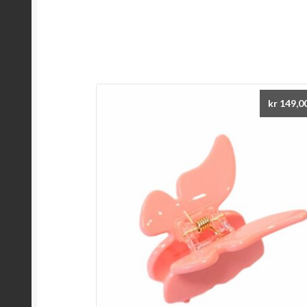
kr
149,0