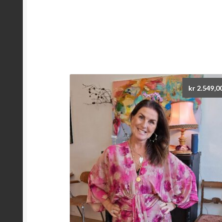
kr
2.549,0