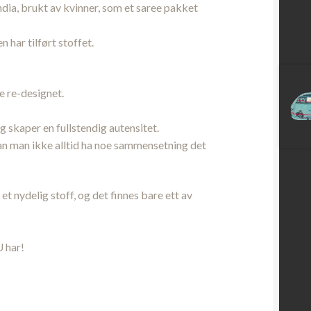
ndia, brukt av kvinner, som et saree pakket
 har tilført stoffet.
le re-designet.
 skaper en fullstendig autensitet.
kan man ikke alltid ha noe sammensetning det
et nydelig stoff, og det finnes bare ett av
U har!