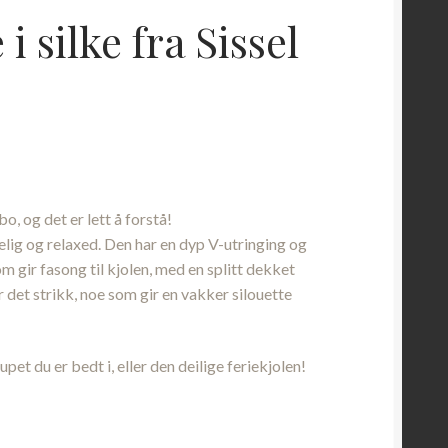
i silke fra Sissel
nde
o, og det er lett å forstå!
00.
lig og relaxed. Den har en dyp V-utringing og
 gir fasong til kjolen, med en splitt dekket
r det strikk, noe som gir en vakker silouette
et du er bedt i, eller den deilige feriekjolen!