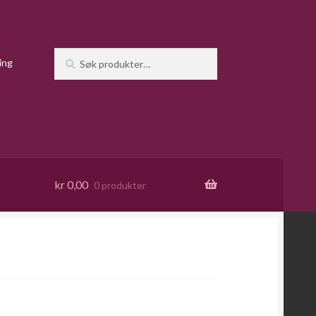
Søk
Søk
ing
etter:
kr
0,00
0 produkter