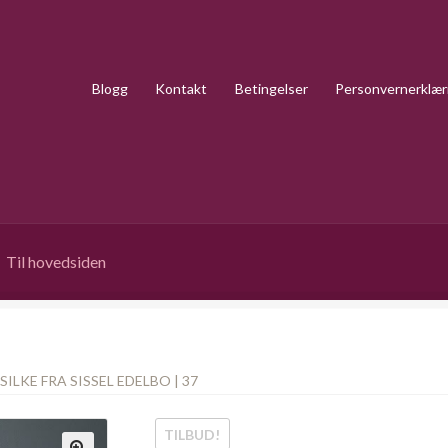
Blogg
Kontakt
Betingelser
Personvernerklær
Til hovedsiden
SILKE FRA SISSEL EDELBO | 37
TILBUD!