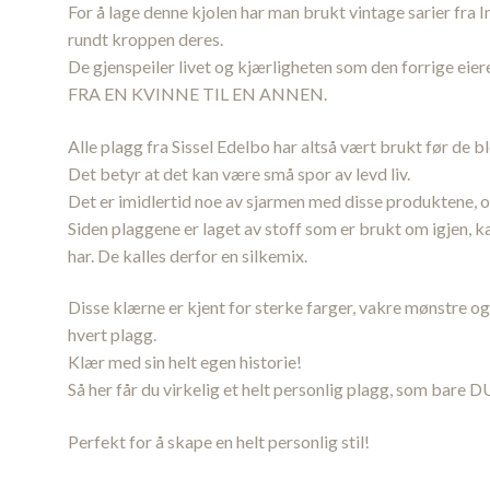
For å lage denne kjolen har man brukt vintage sarier fra I
rundt kroppen deres.
De gjenspeiler livet og kjærligheten som den forrige eieren
FRA EN KVINNE TIL EN ANNEN.
Alle plagg fra Sissel Edelbo har altså vært brukt før de b
Det betyr at det kan være små spor av levd liv.
Det er imidlertid noe av sjarmen med disse produktene, og
Siden plaggene er laget av stoff som er brukt om igjen, 
har. De kalles derfor en silkemix.
Disse klærne er kjent for sterke farger, vakre mønstre og 
hvert plagg.
Klær med sin helt egen historie!
Så her får du virkelig et helt personlig plagg, som bare D
Perfekt for å skape en helt personlig stil!