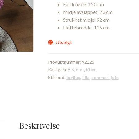
Full lengde: 120 cm
Midje avslappet: 73 cm
Strukket midje: 92 cm
Hoftebredde: 115 cm
Utsolgt
Produktnummer:
92125
Kategorier:
Kjoler
,
Klær
Stikkord:
bryllup
,
lilla
,
sommerkjole
Beskrivelse