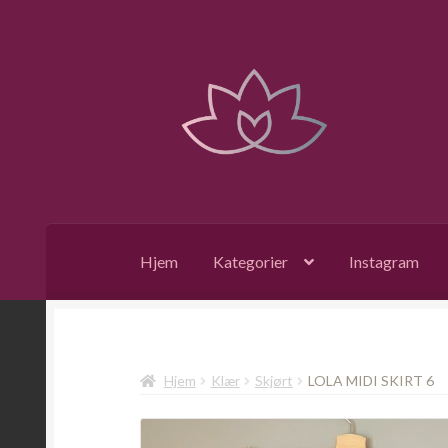
Hopp
Hopp
til
til
navigasjon
innhold
Hjem
Kategorier
Instagram
Hjem
Klær
Skjørt
LOLA MIDI SKIRT 6