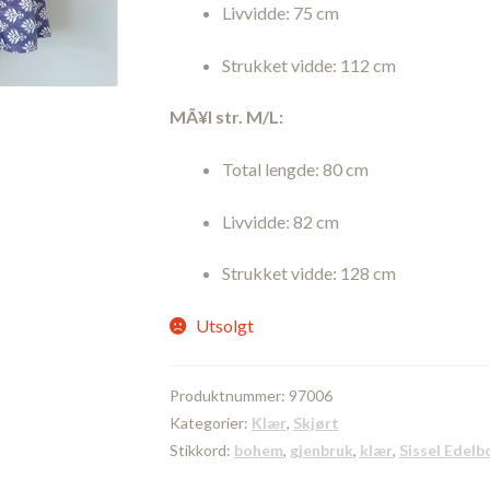
Livvidde: 75 cm
Strukket vidde: 112 cm
MÃ¥l str. M/L:
Total lengde: 80 cm
Livvidde: 82 cm
Strukket vidde: 128 cm
Utsolgt
Produktnummer:
97006
Kategorier:
Klær
,
Skjørt
Stikkord:
bohem
,
gjenbruk
,
klær
,
Sissel Edelb