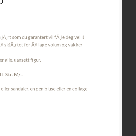
jÃ¸rt som du garantert vil fÃ¸le deg vel i!
¥ skjÃ¸rtet for Ã¥ lage volum og vakker
r alle, uansett figur.
tt.
Str. M/L
eller sandaler, en pen bluse eller en collage