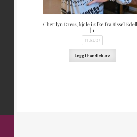
Cherilyn Dress, kjole i silke fra Sissel Ede
| 1
TILBUD!
Legg i handlekurv