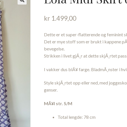
kr
1.499,00
Dette er et super-flatterende og feminint sk
Det er mye stoff som er brukt i kappene pÃ
bevegelse.
Strikken i livet gjÃ¸r at dette skjÃ¸rtet passe
I vakker dus blÃ¥ farge. BladmÃ¸nster i hvi
Style skjÃ¸rtet opp eller ned, med joggesko 
genser.
MÃ¥l str. S/M
Total lengde: 78 cm