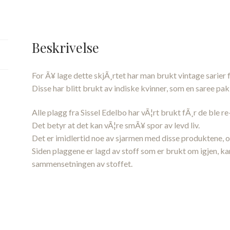
Beskrivelse
For Ã¥ lage dette skjÃ¸rtet har man brukt vintage sarier f
Disse har blitt brukt av indiske kvinner, som en saree pa
Alle plagg fra Sissel Edelbo har vÃ¦rt brukt fÃ¸r de ble re
Det betyr at det kan vÃ¦re smÃ¥ spor av levd liv.
Det er imidlertid noe av sjarmen med disse produktene, og
Siden plaggene er lagd av stoff som er brukt om igjen, ka
sammensetningen av stoffet.