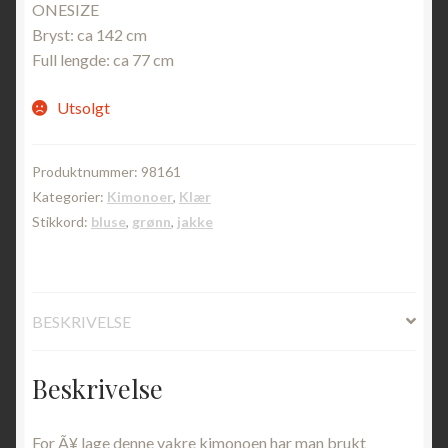
ONESIZE
Bryst: ca 142 cm
Full lengde: ca 77 cm
Utsolgt
Produktnummer:
98161
Kategorier:
Kimonoer
,
Klær
Stikkord:
bluse
,
grønn
,
jakke
BESKRIVELSE
Beskrivelse
For Ã¥ lage denne vakre kimonoen har man brukt