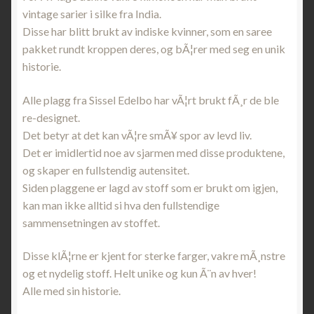
vintage sarier i silke fra India.
Disse har blitt brukt av indiske kvinner, som en saree
pakket rundt kroppen deres, og bÃ¦rer med seg en unik
historie.
Alle plagg fra Sissel Edelbo har vÃ¦rt brukt fÃ¸r de ble
re-designet.
Det betyr at det kan vÃ¦re smÃ¥ spor av levd liv.
Det er imidlertid noe av sjarmen med disse produktene,
og skaper en fullstendig autensitet.
Siden plaggene er lagd av stoff som er brukt om igjen,
kan man ikke alltid si hva den fullstendige
sammensetningen av stoffet.
Disse klÃ¦rne er kjent for sterke farger, vakre mÃ¸nstre
og et nydelig stoff. Helt unike og kun Ã¨n av hver!
Alle med sin historie.