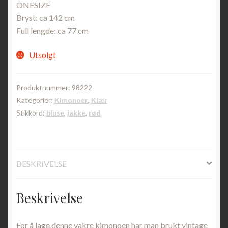
ONESIZE
Bryst: ca 142 cm
Full lengde: ca 77 cm
Utsolgt
Produktnummer:
98222
Kategorier:
Kimonoer
,
Klær
Stikkord:
bluse
,
jakke
,
rød
BESKRIVELSE
Beskrivelse
For å lage denne vakre kimonoen har man brukt vintage