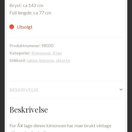
Bryst: ca 142 cm
Full lengde: ca 77 cm
Utsolgt
Produktnummer:
98030
Kategorier:
Kimonoer
,
Klær
Stikkord:
jakke
,
kimono
,
skjorte
BESKRIVELSE
Beskrivelse
For Ã¥ lage denne kimonoen har man brukt vintage