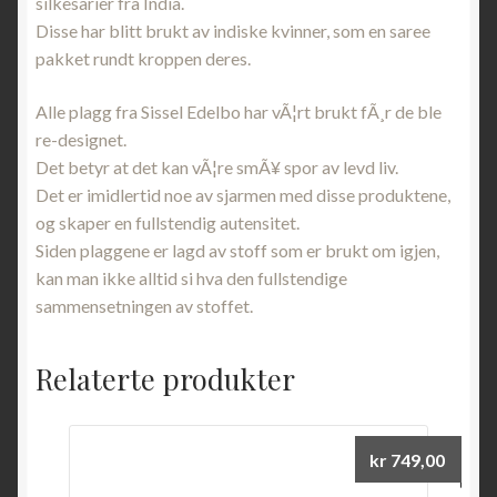
silkesarier fra India.
Disse har blitt brukt av indiske kvinner, som en saree
pakket rundt kroppen deres.
Alle plagg fra Sissel Edelbo har vÃ¦rt brukt fÃ¸r de ble
re-designet.
Det betyr at det kan vÃ¦re smÃ¥ spor av levd liv.
Det er imidlertid noe av sjarmen med disse produktene,
og skaper en fullstendig autensitet.
Siden plaggene er lagd av stoff som er brukt om igjen,
kan man ikke alltid si hva den fullstendige
sammensetningen av stoffet.
Relaterte produkter
kr
749,00