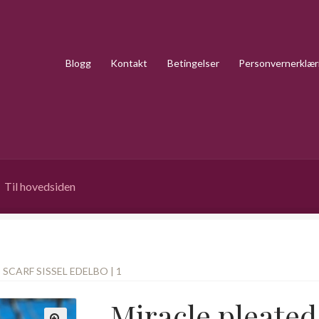
Blogg
Kontakt
Betingelser
Personvernerklær
Til hovedsiden
SCARF SISSEL EDELBO | 1
Miracle pleated 