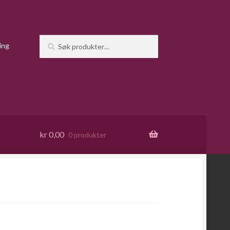
Søk
Søk
ing
etter:
kr
0,00
0 produkter