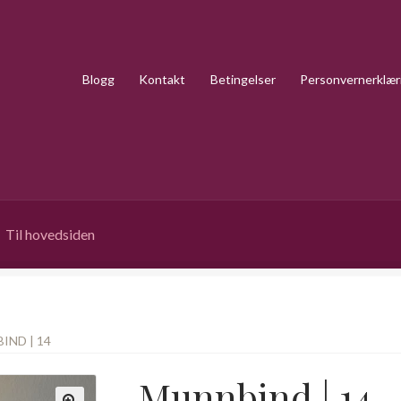
Blogg
Kontakt
Betingelser
Personvernerklær
Til hovedsiden
IND | 14
Munnbind | 14