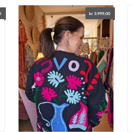
0
kr
3.999,00