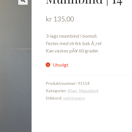
kr
135,00
3-lags munnbind i bomull.
Festes med strikk bak Ã¸ret
Kan vaskes pÃ¥ 60 grader.
Utsolgt
Produktnummer:
91114
Kategorier:
Klær
,
Munnbind
Stikkord:
smittevern