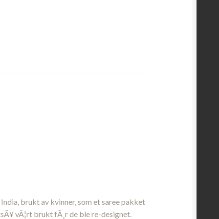
 India, brukt av kvinner, som et saree pakket
tsÃ¥ vÃ¦rt brukt fÃ¸r de ble re-designet.