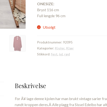
ONESIZE:
Bryst 116 cm
Full lengde 96 cm
Utsolgt
Produktnummer:
92095
Kategorier:
Kjoler
,
Klær
Stikkord:
fest
,
jul
,
rød
Beskrivelse
For Ã¥ lage denne kjolen har man brukt vintage sarier fra
rundt kroppen deres.Â Alle plagg fra Sissel Edelbo har al