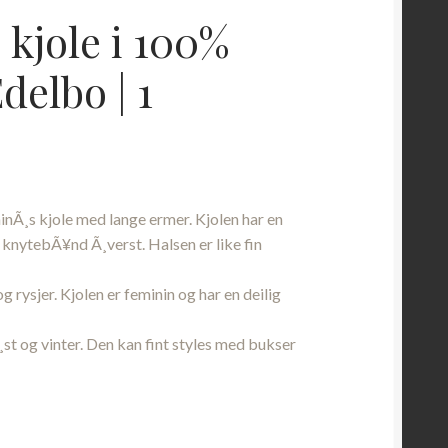
 kjole i 100%
Edelbo | 1
rende
inÃ¸s kjole med lange ermer. Kjolen har en
00,00.
d knytebÃ¥nd Ã¸verst. Halsen er like fin
og rysjer. Kjolen er feminin og har en deilig
st og vinter. Den kan fint styles med bukser