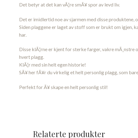
Det betyr at det kan vÃ¦re smÃ¥ spor av levd liv.
Det er imidlertid noe av sjarmen med disse produktene, og
Siden plaggene er laget av stoff som er brukt om igjen, 
har.
Disse klÃ¦rne er kjent for sterke farger, vakre mÃ¸nstre og
hvert plagg.
KlÃ¦r med sin helt egen historie!
SÃ¥ her fÃ¥r du virkelig et helt personlig plagg, som bar
Perfekt for Ã¥ skape en helt personlig stil!
Relaterte produkter