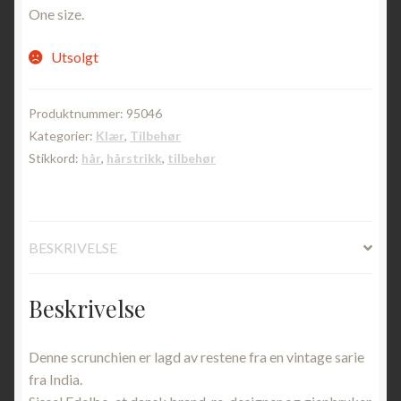
One size.
Utsolgt
Produktnummer:
95046
Kategorier:
Klær
,
Tilbehør
Stikkord:
hår
,
hårstrikk
,
tilbehør
BESKRIVELSE
Beskrivelse
Denne scrunchien er lagd av restene fra en vintage sarie
fra India.