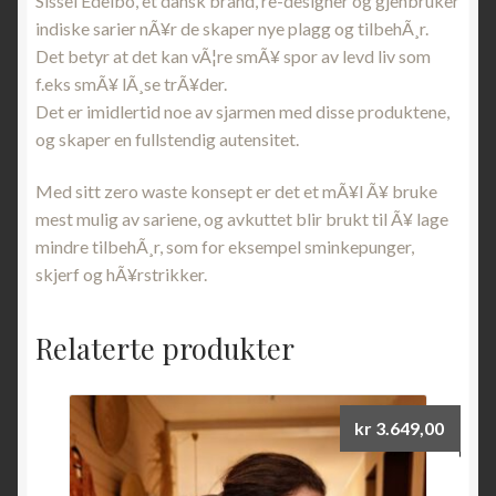
Sissel Edelbo, et dansk brand, re-designer og gjenbruker
indiske sarier nÃ¥r de skaper nye plagg og tilbehÃ¸r.
Det betyr at det kan vÃ¦re smÃ¥ spor av levd liv som
f.eks smÃ¥ lÃ¸se trÃ¥der.
Det er imidlertid noe av sjarmen med disse produktene,
og skaper en fullstendig autensitet.
Med sitt zero waste konsept er det et mÃ¥l Ã¥ bruke
mest mulig av sariene, og avkuttet blir brukt til Ã¥ lage
mindre tilbehÃ¸r, som for eksempel sminkepunger,
skjerf og hÃ¥rstrikker.
Relaterte produkter
kr
3.649,00