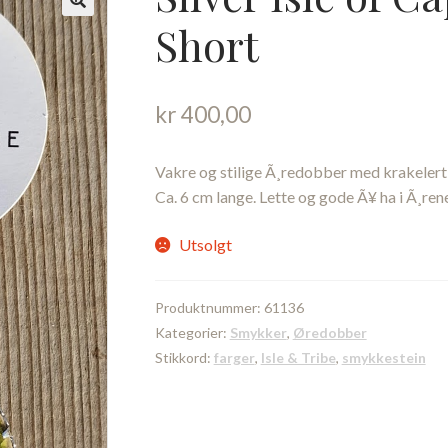
Short
kr
400,00
Vakre og stilige Ã¸redobber med krakelert 
Ca. 6 cm lange. Lette og gode Ã¥ ha i Ã¸rene
Utsolgt
Produktnummer:
61136
Kategorier:
Smykker
,
Øredobber
Stikkord:
farger
,
Isle & Tribe
,
smykkestein