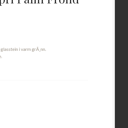
glasstein i varm grÃ¸nn.
.