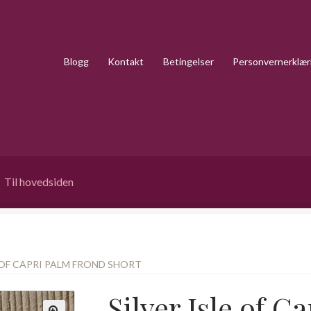
Blogg
Kontakt
Betingelser
Personvernerklær
Til hovedsiden
E OF CAPRI PALM FROND SHORT
Silver Isle of 