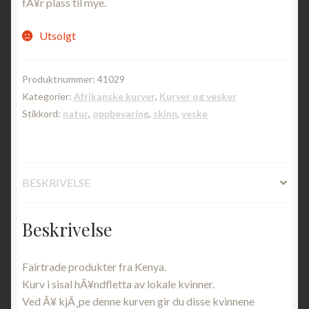
fÃ¥r plass til mye.
Utsolgt
Produktnummer:
41029
Kategorier:
Afrikanske kurver
,
Kurver og vesker
Stikkord:
natur
,
oppbevaring
,
skinn
,
veske
BESKRIVELSE
Beskrivelse
Fairtrade produkter fra Kenya.
Kurv i sisal hÃ¥ndfletta av lokale kvinner.
Ved Ã¥ kjÃ¸pe denne kurven gir du disse kvinnene