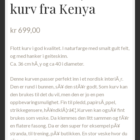
kurv fra Kenya
kr
699,00
Flott kurv i god kvalitet. I naturfarge med smalt gult felt,
og med hanker i geiteskinn.
Ca. 36 cm hÃ¸y og ca 40 i diameter.
Denne kurven passer perfekt inn i et nordisk interiÃ¸r.
Den er rund i bunnen, sÃ¥ den stÃ¥r godt. Som kurv kan
den brukes til det du vil, men den er jo en pen
oppbevaringsmulighet. Fin til pledd, papirsÃ¸ppel,
strikkegensere, hÃ¥ndklÃ¦râ€¦.Kurven kan ogsÃ¥ fint
brukes som veske. Da klemmes den litt sammen og fÃ¥r
en flatere fasong. Da er den super for eksempel pÃ¥
stranda, til trening, pÃ¥ butikken. En stor veske hvor du