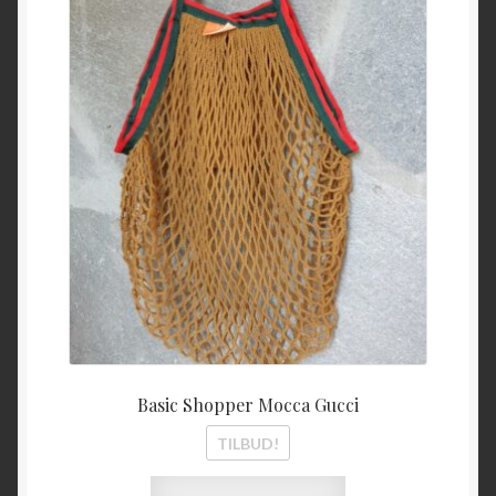
kr 249,00.
kr 100
Basic Shopper Mocca Gucci
TILBUD!