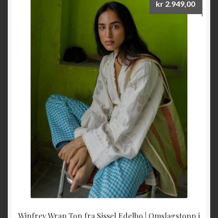
kr
2.949,00
Winfrey Wrap Top fra Sissel Edelbo | Omslagstopp i