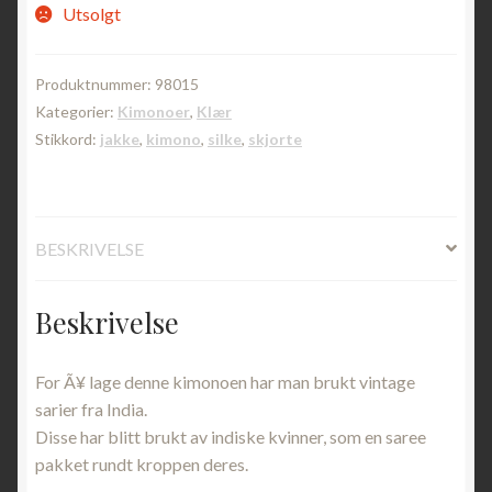
Utsolgt
Produktnummer:
98015
Kategorier:
Kimonoer
,
Klær
Stikkord:
jakke
,
kimono
,
silke
,
skjorte
BESKRIVELSE
Beskrivelse
For Ã¥ lage denne kimonoen har man brukt vintage
sarier fra India.
Disse har blitt brukt av indiske kvinner, som en saree
pakket rundt kroppen deres.