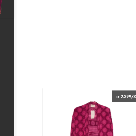
kr
2.399,0