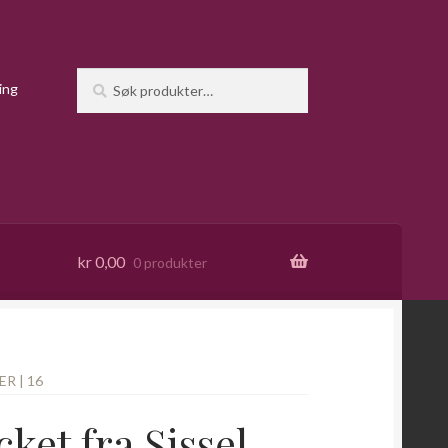
Søk
Søk
ing
etter:
kr
0,00
0 produkter
R | 16
ket fra Sissel