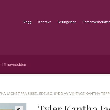
Blogg
Kontakt
Betingelser
Personvernerklær
Til hovedsiden
HA JACKET FRA SISSEL EDELBO, SYDD AV VINTAGE KANTHA TEPPE
Tyler Kantha Jac