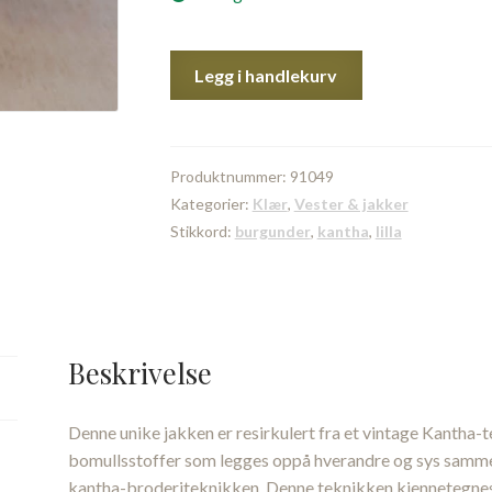
Tyler
Legg i handlekurv
Kantha
Jacket
fra
Sissel
Produktnummer:
91049
Edelbo,
Kategorier:
Klær
,
Vester & jakker
sydd
Stikkord:
burgunder
,
kantha
,
lilla
av
vintage
kantha
tepper
Beskrivelse
|
16
antall
Denne unike jakken er resirkulert fra et vintage Kantha-
bomullsstoffer som legges oppå hverandre og sys sammen
kantha-broderiteknikken. Denne teknikken kjennetegne