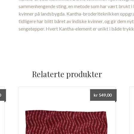
sammenhengende sting, en metode som har vært brukt i Ind
kvinner på landsbygda. Kantha-broderiteknikken oppgra
tidligere har blitt båret av indiske kvinner, og gir dem nyt
sengetepper. Hvert Kantha-element er unikt i både tryk
Relaterte produkter
0
kr
549,00