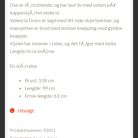
Den er lÃ¸stsittende, og har lavt liv med volum pÃ¥
kappeskjÃ¸rtet nederst.
Valencia Dress er lagd med litt vide skjorteermer, og
mansjetten er bred med dobbel knepping med gyldne
knapper.
Kjolen har lommer i siden, og det fÃ¸lger med belte.
Lengde til ca knÃ¦rne.
En stÃ¸rrelse
Bryst: 118 cm
Lengde: 99 cm
Erme-lengde: 61 cm
Utsolgt
Produktnummer:
92051
Kategorier:
Kjoler
,
Klær