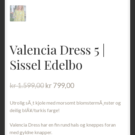
Valencia Dress 5 |
Sissel Edelbo
Opprinnelig
Nåværende
kr
1.599,00
kr
799,00
pris
pris
var:
er:
Utrolig sÃ¸t kjole med morsomt blomstermÃ¸nster og
kr 1.599,00.
kr 799,00.
deilig blÃ¥/turkis farge!
Valencia Dress har en fin rund hals og kneppes foran
med gyldne knapper.