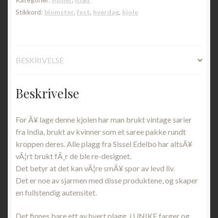
Stikkord:
blomster
,
fest
,
hverdag
,
kjole
BESKRIVELSE
Beskrivelse
For Ã¥ lage denne kjolen har man brukt vintage sarier
fra India, brukt av kvinner som et saree pakke rundt
kroppen deres.
Alle plagg fra Sissel Edelbo har altsÃ¥
vÃ¦rt brukt fÃ¸r de ble re-designet.
Det betyr at det kan vÃ¦re smÃ¥ spor av levd liv.
Det er noe av sjarmen med disse produktene, og skaper
en fullstendig autensitet.
Det finnes bare ett av hvert plagg, i UNIKE farger og