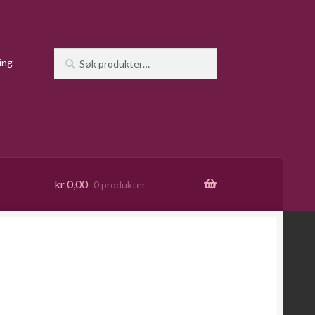
Søk
Søk
ing
etter:
kr
0,00
0 produkter