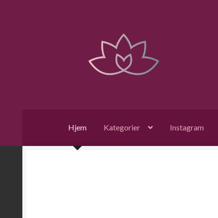
Hopp
Hopp
til
til
navigasjon
innhold
Hjem
Kategorier
Instagram