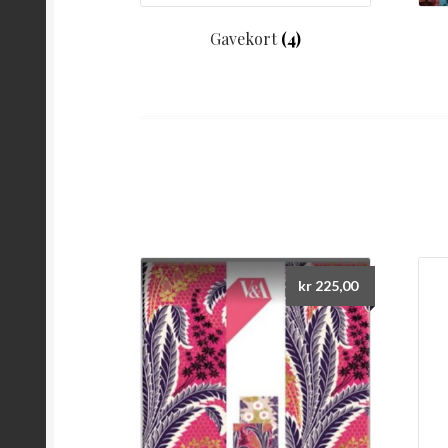
Gavekort
(4)
kr
225,00