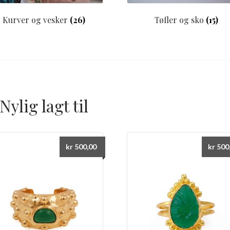
Kurver og vesker
(26)
Tøfler og sko
(15)
Nylig lagt til
kr
500,00
kr
500