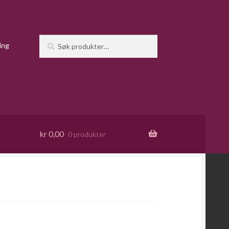
Søk
Søk
ing
etter:
kr
0,00
0 produkter