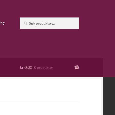
Søk
Søk
ing
etter:
kr
0,00
0 produkter