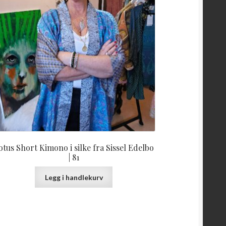
otus Short Kimono i silke fra Sissel Edelbo
| 81
Legg i handlekurv