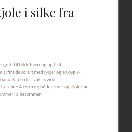
jole i silke fra
nde
r godt til både hverdag og fest,
00.
hals, fint dekorert med rysjer og en dyp v-
ånd. Kjolen har vakre, vide
atterende A form og både ermer og kjole har
r lommer i sidesømmen.