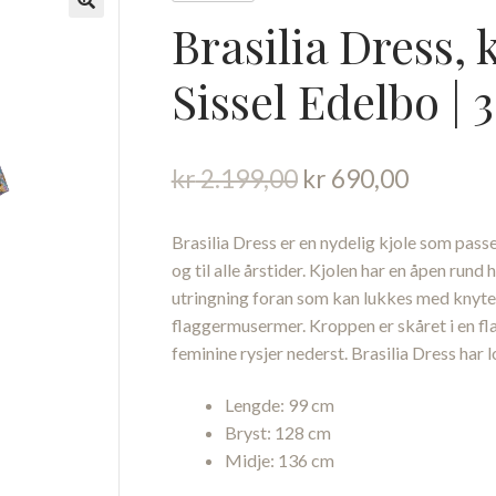
Brasilia Dress, k
Sissel Edelbo | 3
Opprinnelig
Nåvære
kr
2.199,00
kr
690,00
pris
pris
var:
er:
Brasilia Dress er en nydelig kjole som passe
kr 2.199,00.
kr 690,
og til alle årstider. Kjolen har en åpen rund 
utringning foran som kan lukkes med knyteb
flaggermusermer. Kroppen er skåret i en fl
feminine rysjer nederst. Brasilia Dress ha
Lengde: 99 cm
Bryst: 128 cm
Midje: 136 cm