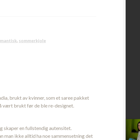
mantisk
,
sommerkjole
ndia, brukt av kvinner, som et saree pakket
å vært brukt før de ble re-designet.
 skaper en fullstendig autensitet.
kan man ikke alltid ha noe sammensetning det