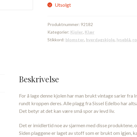
Utsolgt
Produktnummer:
92182
Kategorier:
Kjoler
,
Klær
Stikkord:
blomster
,
hverdagskjole
,
lyseblå
,
ro
Beskrivelse
For å lage denne kjolen har man brukt vintage sarier fra I
rundt kroppen deres. Alle plagg fra Sissel Edelbo har alts
Det betyr at det kan være små spor av levd liv.
Det er imidlertid noe av sjarmen med disse produktene, og
Siden plaggene er laget av stoff som er brukt om igjen, 