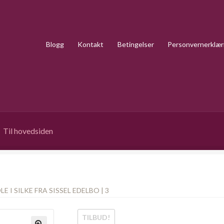
Blogg
Kontakt
Betingelser
Personvernerklær
Til hovedsiden
E I SILKE FRA SISSEL EDELBO | 3
TILBUD!