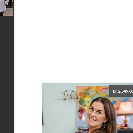
kr
2.549,0