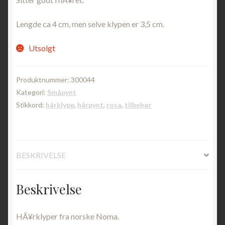
Lengde ca 4 cm, men selve klypen er 3,5 cm.
Utsolgt
Produktnummer:
300044
Kategori:
Småpynt
Stikkord:
hårklype
,
hårpynt
,
rosa
,
tilbehør
BESKRIVELSE
Beskrivelse
HÃ¥rklyper fra norske Noma.