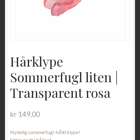
Hårklype
Sommerfugl liten |
Transparent rosa
kr
149,00
Nydelig sommerfugl-hÃ¥rklype!
Sitter godt i hÃ¥ret.