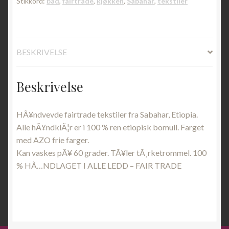
Stikkord:
bad
,
fairtrade
,
kjøkken
,
Sabahar
,
tekstiler
BESKRIVELSE
Beskrivelse
HÃ¥ndvevde fairtrade tekstiler fra Sabahar, Etiopia.
Alle hÃ¥ndklÃ¦r er i 100 % ren etiopisk bomull. Farget
med AZO frie farger.
Kan vaskes pÃ¥ 60 grader. TÃ¥ler tÃ¸rketrommel. 100
% HÃ…NDLAGET I ALLE LEDD – FAIR TRADE