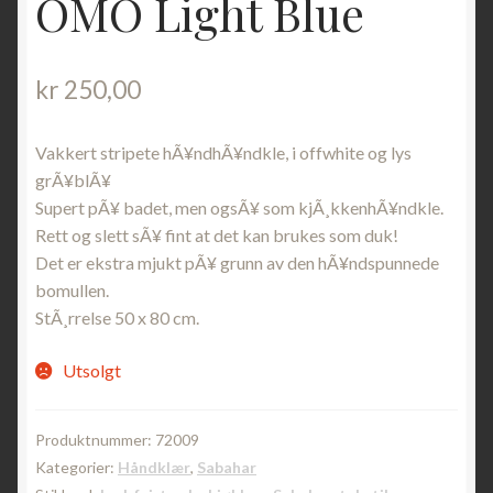
OMO Light Blue
kr
250,00
Vakkert stripete hÃ¥ndhÃ¥ndkle, i offwhite og lys
grÃ¥blÃ¥
Supert pÃ¥ badet, men ogsÃ¥ som kjÃ¸kkenhÃ¥ndkle.
Rett og slett sÃ¥ fint at det kan brukes som duk!
Det er ekstra mjukt pÃ¥ grunn av den hÃ¥ndspunnede
bomullen.
StÃ¸rrelse 50 x 80 cm.
Utsolgt
Produktnummer:
72009
Kategorier:
Håndklær
,
Sabahar