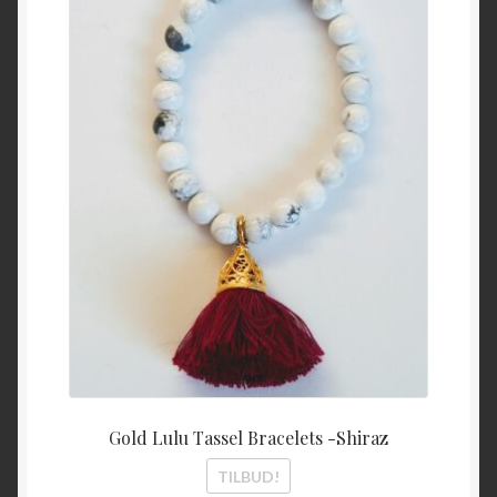
var:
er:
kr 350,00.
kr 200
Gold Lulu Tassel Bracelets -Shiraz
TILBUD!