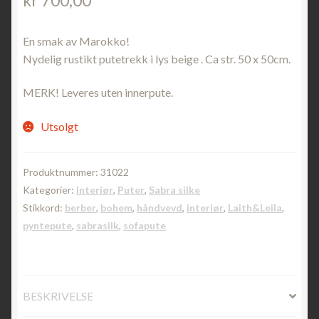
kr
700,00
En smak av Marokko!
Nydelig rustikt putetrekk i lys beige . Ca str. 50 x 50cm.
MERK! Leveres uten innerpute.
Utsolgt
Produktnummer:
31022
Kategorier:
Interiør
,
Puter
,
Sabra silke
Stikkord:
berber
,
bohem
,
håndvevd
,
interiør
,
Laith&Leila
,
pyntepute
,
sabrasilk
,
sofapute
BESKRIVELSE