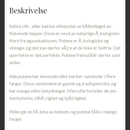
Beskrivelse
Sabra silk-, eller kaktus silkeputer, er hÃ¥ndlaget av
flatvevde tepper. Disse er vevd av naturlige Ã¸kologiske
fibre fra agavekaktusen. Putene er Ã¸kologiske og
vintage, og det kan derfor vÃ¦re at de ikke er feilfrie. Det
uperfekte er det perfekte. Putene fremstÃ¥r derfor som
unike.
Alle putene har innvevde ulike berber-symboler i flere
farger. Disse symbolene er gamle og tradisjonsrike, og
har mange ulike betydninger. Men ofte forteller de om
beskyttelse, tilhÃ¸righet og kjÃ¦rlighet.
Stilen gir en fÃ¸lelse av bohem, og putene fÃ¥s i mange
farger.