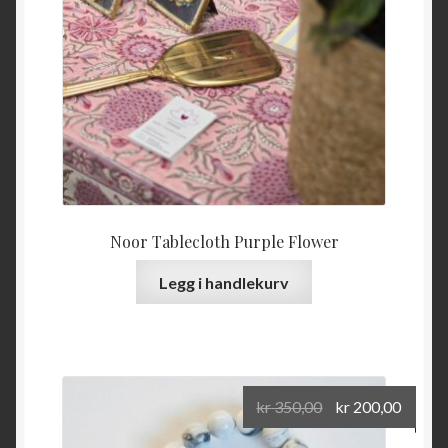
Noor Tablecloth Purple Flower
Legg i handlekurv
Opprinnelig
Nåvæ
kr
350,00
kr
200,00
pris
pris