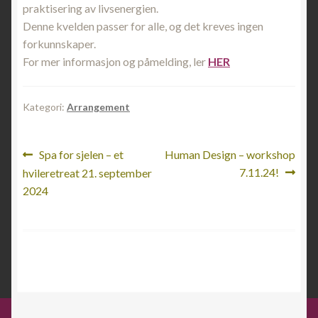
praktisering av livsenergien.
Denne kvelden passer for alle, og det kreves ingen
forkunnskaper.
For mer informasjon og påmelding, ler
HER
Kategori:
Arrangement
Innleggsnavigasjon
Forrige
Neste
Spa for sjelen – et
Human Design – workshop
innlegg:
innlegg:
7.11.24!
hvileretreat 21. september
2024