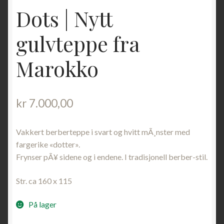
Dots | Nytt
gulvteppe fra
Marokko
kr
7.000,00
Vakkert berberteppe i svart og hvitt mÃ¸nster med
fargerike «dotter».
Frynser pÃ¥ sidene og i endene. I tradisjonell berber-stil.
Str. ca 160 x 115
På lager