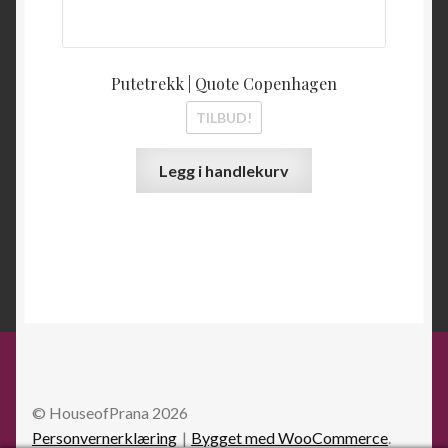
Putetrekk | Quote Copenhagen
TILBUD!
Legg i handlekurv
© HouseofPrana 2026
Personvernerklæring
Bygget med WooCommerce
.