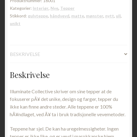
Produktnummer:
16001
Kategorier:
Interiør
,
Nye
,
Tepper
Stikkord:
gulvteppe
,
håndvevd
,
matte
,
mønster
,
nytt
,
ull
,
unikt
BESKRIVELSE
Beskrivelse
Illuminate Collective skriver om sine tepper at de
fokuserer pÃ¥ det unike, design og farger, tepper du
ikke kan finne andre steder. Alle teppene er 100%
hÃ¥ndlaget, ved Ã¥ ta i bruk tradisjonelle vevemetoder.
Teppene har sjel. De kan ha uregelmessigheter. Ingen
tepper er ikke like, og er vevd i marokkanske hjem.