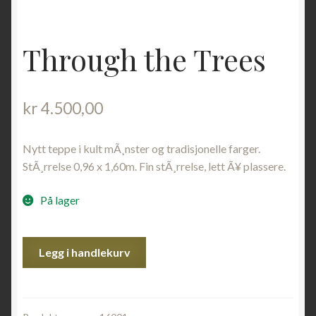
Through the Trees
kr
4.500,00
Nytt teppe i kult mÃ¸nster og tradisjonelle farger.
StÃ¸rrelse 0,96 x 1,60m. Fin stÃ¸rrelse, lett Ã¥ plassere.
På lager
Through
Legg i handlekurv
the
Trees
antall