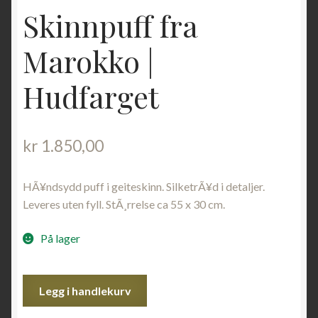
Skinnpuff fra
Marokko |
Hudfarget
kr
1.850,00
HÃ¥ndsydd puff i geiteskinn. SilketrÃ¥d i detaljer.
Leveres uten fyll. StÃ¸rrelse ca 55 x 30 cm.
På lager
Skinnpuff
Legg i handlekurv
fra