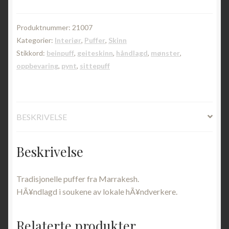
Marokko
|
Hudfarget
Produktnummer:
21007
antall
Kategorier:
Interiør
,
Puffer
,
Skinn
Stikkord:
beinpuff
,
geiteskinn
,
håndlagd
,
mønster
,
oppbevaring
,
pynt
,
sittepuff
BESKRIVELSE
Beskrivelse
Tradisjonelle puffer fra Marrakesh.
HÃ¥ndlagd i soukene av lokale hÃ¥ndverkere.
Relaterte produkter